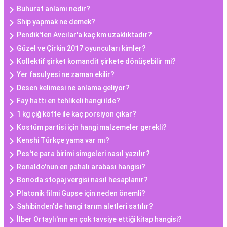
Buhurat anlamı nedir?
Ship yapmak ne demek?
Pendik'ten Avcılar'a kaç km uzaklıktadır?
Güzel ve Çirkin 2017 oyuncuları kimler?
Kollektif şirket komandit şirkete dönüşebilir mi?
Yer fasulyesi ne zaman ekilir?
Desen kelimesi ne anlama geliyor?
Fay hattı en tehlikeli hangi ilde?
1 kg çiğ köfte ile kaç porsiyon çıkar?
Kostüm partisi için hangi malzemeler gerekli?
Kenshi Türkçe yama var mı?
Pes'te para birimi simgeleri nasıl yazılır?
Ronaldo'nun en pahalı arabası hangisi?
Bonoda stopaj vergisi nasıl hesaplanır?
Platonik filmi Gupse için neden önemli?
Sahibinden'de hangi tarım aletleri satılır?
İlber Ortaylı'nın en çok tavsiye ettiği kitap hangisi?