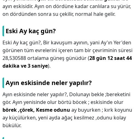
ayın eskisidir. Ayın on dördüne kadar canlılara su yürür,
on dördünden sonra su çekilir, normal hale gelir.
Eski Ay kaç gün?
Eski Ay kaç gün?,
Bir kavuşum ayının, yani Ay'ın Yer'den
görünen tüm evrelerini içeren tam bir çevriminin süresi
28,530588 ortalama güneş günüdür (
28 gün 12 saat 44
dakika ve 3 saniye
).
Ayın eskisinde neler yapılır?
Ayın eskisinde neler yapılır?,
Dolunayı bekle ;bereketini
gör. Ayın yenisinde olur börtü böcek ; eskisinde olur
börek ,çörek,
Kesme odunu
ay buyurken ; kırk koyunu
ay küçülürken, yeni ayda ağaç kesilmez ,odunu kolay
bükülür.