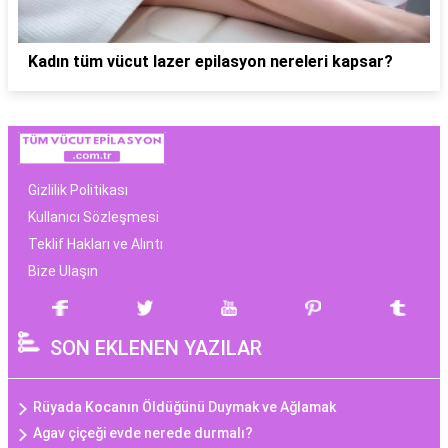
Kadın tüm vücut lazer epilasyon nereleri kapsar?
Gizlilik Politikası
Kullanıcı Sözleşmesi
Teklif Hakları ve Alıntı
Bize Ulaşın
SON EKLENEN YAZILAR
Rüyada Kocanın Öldüğünü Duymak ve Ağlamak
Agav çiçeği evde nerede durmalı?