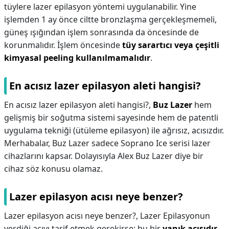
tüylere lazer epilasyon yöntemi uygulanabilir. Yine
işlemden 1 ay önce ciltte bronzlaşma gerçekleşmemeli,
güneş ışığından işlem sonrasında da öncesinde de
korunmalıdır. İşlem öncesinde
tüy sarartıcı veya çeşitli
kimyasal peeling kullanılmamalıdır
.
En acısız lazer epilasyon aleti hangisi?
En acısız lazer epilasyon aleti hangisi?,
Buz Lazer
hem
gelişmiş bir soğutma sistemi sayesinde hem de patentli
uygulama tekniği (ütüleme epilasyon) ile ağrısız, acısızdır.
Merhabalar, Buz Lazer sadece Soprano Ice serisi lazer
cihazlarını kapsar. Dolayısıyla Alex Buz Lazer diye bir
cihaz söz konusu olamaz.
Lazer epilasyon acısı neye benzer?
Lazer epilasyon acısı neye benzer?,
Lazer Epilasyonun
verdiği acıyı tarif etmek gerekirse; bu bir
yanık acısıdır
.