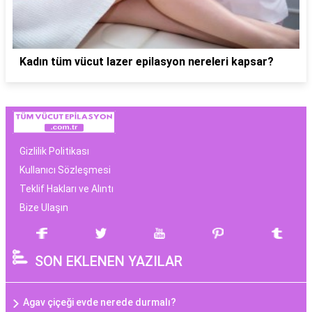
Kadın tüm vücut lazer epilasyon nereleri kapsar?
Gizlilik Politikası
Kullanıcı Sözleşmesi
Teklif Hakları ve Alıntı
Bize Ulaşın
SON EKLENEN YAZILAR
Agav çiçeği evde nerede durmalı?