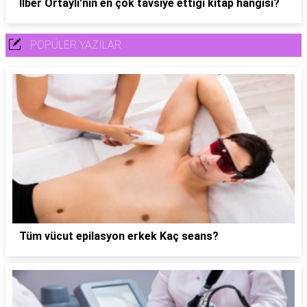
İlber Ortaylı'nın en çok tavsiye ettiği kitap hangisi?
POPÜLER YAZILAR
Tüm vücut epilasyon erkek Kaç seans?