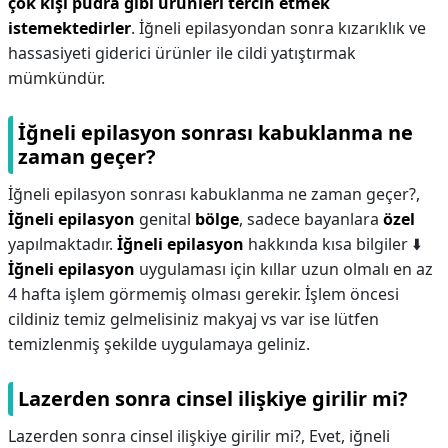
çok kişi pudra gibi ürünleri tercih etmek
istemektedirler
. İğneli epilasyondan sonra kızarıklık ve
hassasiyeti giderici ürünler ile cildi yatıştırmak
mümkündür.
İğneli epilasyon sonrası kabuklanma ne
zaman geçer?
İğneli epilasyon sonrası kabuklanma ne zaman geçer?,
İğneli epilasyon
genital
bölge
, sadece bayanlara
özel
yapılmaktadır.
İğneli epilasyon
hakkında kısa bilgiler ⬇️
İğneli epilasyon
uygulaması için kıllar uzun olmalı en az
4 hafta işlem görmemiş olması gerekir. İşlem öncesi
cildiniz temiz gelmelisiniz makyaj vs var ise lütfen
temizlenmiş şekilde uygulamaya geliniz.
Lazerden sonra cinsel ilişkiye girilir mi?
Lazerden sonra cinsel ilişkiye girilir mi?,
Evet, iğneli