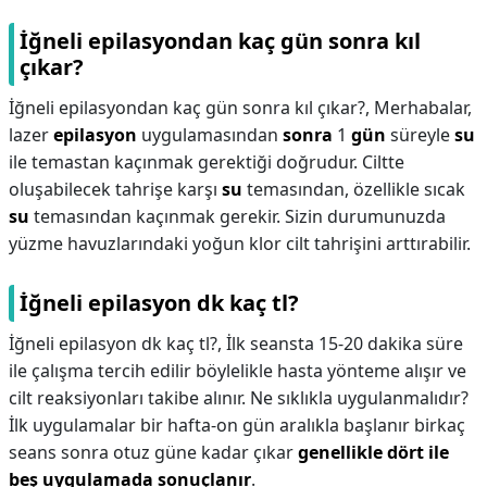
İğneli epilasyondan kaç gün sonra kıl
çıkar?
İğneli epilasyondan kaç gün sonra kıl çıkar?,
Merhabalar,
lazer
epilasyon
uygulamasından
sonra
1
gün
süreyle
su
ile temastan kaçınmak gerektiği doğrudur. Ciltte
oluşabilecek tahrişe karşı
su
temasından, özellikle sıcak
su
temasından kaçınmak gerekir. Sizin durumunuzda
yüzme havuzlarındaki yoğun klor cilt tahrişini arttırabilir.
İğneli epilasyon dk kaç tl?
İğneli epilasyon dk kaç tl?,
İlk seansta 15-20 dakika süre
ile çalışma tercih edilir böylelikle hasta yönteme alışır ve
cilt reaksiyonları takibe alınır. Ne sıklıkla uygulanmalıdır?
İlk uygulamalar bir hafta-on gün aralıkla başlanır birkaç
seans sonra otuz güne kadar çıkar
genellikle dört ile
beş uygulamada sonuçlanır
.