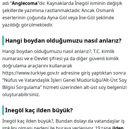
adı “
Anglecoma
”dır. Kaynaklarda İnegöl isminin değişik
şekillerde yazımına rastlanmaktadır. Ancak Osmanlı
eserlerinin çoğunda Ayna-Göl veya İne-Göl şeklinde
yazıldığı görülmektedir.
Hangi boydan olduğumuzu nasıl anlarız?
Hangi boydan olduğumuzu nasıl anlarız?,
T.C. kimlik
numarası ve e-Devlet şifresi ya da diğer güvenli kimlik
doğrulama araçlarını kullanarak
https://www.turkiye.gov.tr adresine giriş yaptıktan sonra
“Nüfus ve Vatandaşlık İşleri Genel Müdürlüğü/Alt-Üst Soy
Bilgisi Sorgulama” hizmeti üzerinden alt-üst soy belgenizi
oluşturabilirsiniz.
İnegöl kaç ilden büyük?
İnegöl kaç ilden büyük?,
Bundan dolayı da vatandaşlar iş
imkânı olması nedeni ile buraya yerleşiyor. 19 tane
ilden