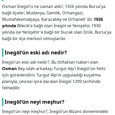
Osman İnegöl'ü ne zaman aldı?,
1926 yılında Bursa'ya
bağlı ilçeler; Mudanya, Gemlik, Orhangazi,
Mustafakemalpaşa, Karacabey ve Orhaneli' dir.
1926
yılında
Bilecik'e bağlı olan İnegöl ve Yenişehir, 1930
yılında ise Yenişehir'e bağlı bir bucak olan İznik, Bursa'ya
bağlı bir ilçe merkezi olmuşlardır.
İnegöl'ün eski adı nedir?
İnegöl'ün eski adı nedir?,
Bu ittifaktan haberi olan
Osman
Bey silah arkadaşı Turgut Alp'i İnegöl'ün fethi
için görevlendirir. Turgut Alp'in uyguladığı kuşatma
planıyla, çevresi iyice daralan İnegöl 1299 tarihinde
fethedilir.
İnegöl'ün neyi meşhur?
İnegöl'ün neyi meşhur?,
İnegöl'ün Bizans dönemindeki