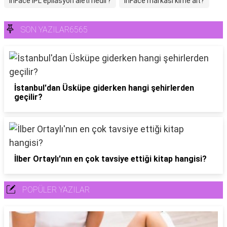
inFace IPL epilasyon aleti nedir?
inFace markası kime ait?
SON YAZILAR6565
İstanbul'dan Üsküpe giderken hangi şehirlerden
geçilir?
İlber Ortaylı'nın en çok tavsiye ettiği kitap hangisi?
POPÜLER YAZILAR