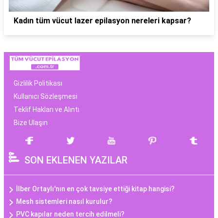
Kadın tüm vücut lazer epilasyon nereleri kapsar?
Gizlilik Politikası
Kullanıcı Sözleşmesi
Teklif Hakları ve Alıntı
Bize Ulaşın
SON EKLENEN YAZILAR
İlber Ortaylı'nın en çok tavsiye ettiği kitap hangisi?
Mesh sistemleri nasıl kurulur?
PVC kapılar neden tercih edilmeli?