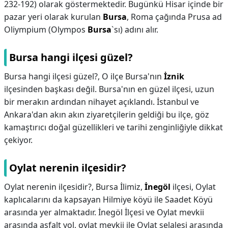
232-192) olarak göstermektedir. Bugünkü Hisar içinde bir
pazar yeri olarak kurulan
Bursa
, Roma çağında Prusa ad
Oliympium (Olympos
Bursa
`sı) adını alır.
Bursa hangi ilçesi güzel?
Bursa hangi ilçesi güzel?,
O ilçe Bursa'nın
İznik
ilçesinden başkası değil. Bursa'nın en güzel ilçesi, uzun
bir merakın ardından nihayet açıklandı. İstanbul ve
Ankara'dan akın akın ziyaretçilerin geldiği bu ilçe, göz
kamaştırıcı doğal güzellikleri ve tarihi zenginliğiyle dikkat
çekiyor.
Oylat nerenin ilçesidir?
Oylat nerenin ilçesidir?,
Bursa İlimiz,
İnegöl
ilçesi, Oylat
kaplıcalarını da kapsayan Hilmiye köyü ile Saadet Köyü
arasında yer almaktadır. İnegöl İlçesi ve Oylat mevkii
arasında asfalt yol, oylat mevkii ile Oylat şelalesi arasında