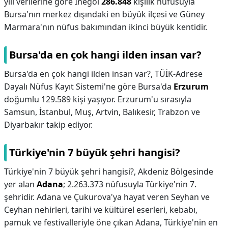
yılı verilerine göre İnegöl
286.848
kişilik nüfusuyla
Bursa'nın merkez dışındaki en büyük ilçesi ve Güney
Marmara'nın nüfus bakımından ikinci büyük kentidir.
Bursa'da en çok hangi ilden insan var?
Bursa'da en çok hangi ilden insan var?,
TÜİK-Adrese
Dayalı Nüfus Kayıt Sistemi'ne göre Bursa'da
Erzurum
doğumlu 129.589 kişi yaşıyor. Erzurum'u sırasıyla
Samsun, İstanbul, Muş, Artvin, Balıkesir, Trabzon ve
Diyarbakır takip ediyor.
Türkiye'nin 7 büyük şehri hangisi?
Türkiye'nin 7 büyük şehri hangisi?,
Akdeniz Bölgesinde
yer alan
Adana
; 2.263.373 nüfusuyla Türkiye'nin 7.
şehridir. Adana ve Çukurova'ya hayat veren Seyhan ve
Ceyhan nehirleri, tarihi ve kültürel eserleri, kebabı,
pamuk ve festivalleriyle öne çıkan Adana, Türkiye'nin en