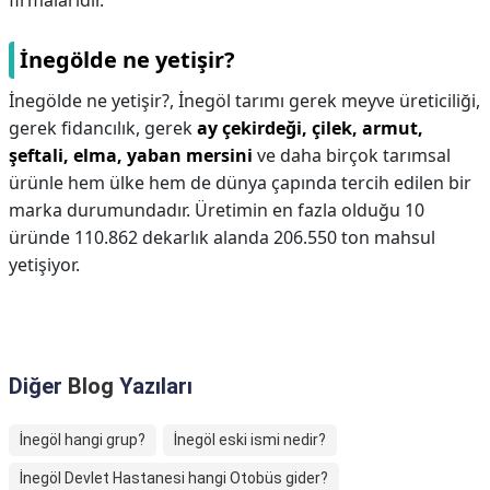
firmalarıdır.
İnegölde ne yetişir?
İnegölde ne yetişir?,
İnegöl tarımı gerek meyve üreticiliği,
gerek fidancılık, gerek
ay çekirdeği, çilek, armut,
şeftali, elma, yaban mersini
ve daha birçok tarımsal
ürünle hem ülke hem de dünya çapında tercih edilen bir
marka durumundadır. Üretimin en fazla olduğu 10
üründe 110.862 dekarlık alanda 206.550 ton mahsul
yetişiyor.
Diğer
Blog
Yazıları
İnegöl hangi grup?
İnegöl eski ismi nedir?
İnegöl Devlet Hastanesi hangi Otobüs gider?