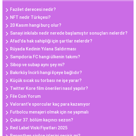
Fazilet derecesi nedir?
NFT nedir Türkçesi?
20 Kasım hangi burç olur?
Sanayi inkılabı nedir nerede başlamıştır sonuçları nelerdir?
Afad'da hak sahipliği için şartlar nelerdir?
Rüyada Kedinin Yılana Saldırması
Sampdoria FC hangi ülkenin takımı?
Sibop ve subap aynı şey mi?
Bakırköy İncirli hangi ilçeye bağlıdır?
Küçük sıcak su torbası ne işe yarar?
Twitter Kore film önerileri nasıl yapılır?
File Coin Yorum
Valorant'e sporcular kaç para kazanıyor
Futbolcu menajeri olmak için ne yapmalı
Çukur 37. bölüm kaçıncı sezon?
Red Label Viski Fiyatları 2025
Bepanthen sivilce izlerini geçirir mi?