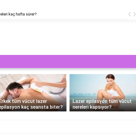
‹
releri kaç hafta sürer?
Erkek tüm vücut lazer
Lazer epilasyon tüm vücut
epilasyon kaç seansta biter?
nereleri kapsıyor?