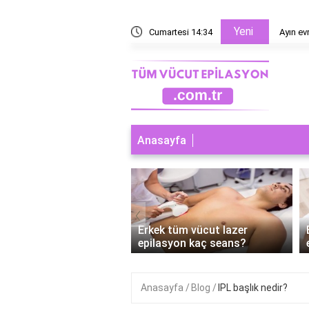
Yeni
esaplanır?
Cumartesi 14:34
Ayın ev
Anasayfa
‹
 tüm vücut lazer
Erkek tüm vücut lazer
syon nereleri kapsar?
epilasyon kaç seans?
Anasayfa
Blog
IPL başlık nedir?