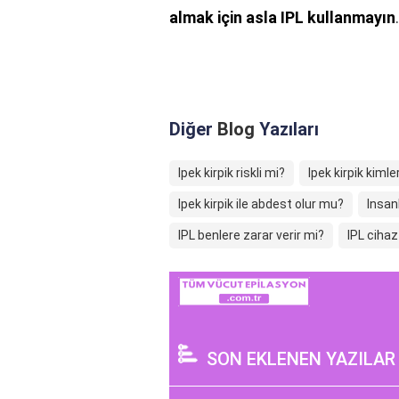
almak için asla IPL kullanmayın
.
Diğer
Blog
Yazıları
Ipek kirpik riskli mi?
Ipek kirpik kim
Ipek kirpik ile abdest olur mu?
Insanl
IPL benlere zarar verir mi?
IPL cihaz
SON EKLENEN YAZILAR