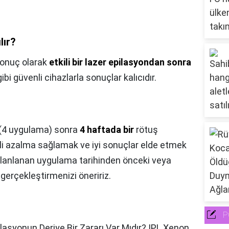
lır?
onuç olarak
etkili bir lazer epilasyondan sonra
ibi güvenli cihazlarla sonuçlar kalıcıdır.
(4 uygulama) sonra
4 haftada bir
rötuş
ili azalma sağlamak ve iyi sonuçlar elde etmek
. Planlanan uygulama tarihinden önceki veya
gerçekleştirmenizi öneririz.
P
ilasyonun Deriye Bir Zararı Var Mıdır? IPL Xenon