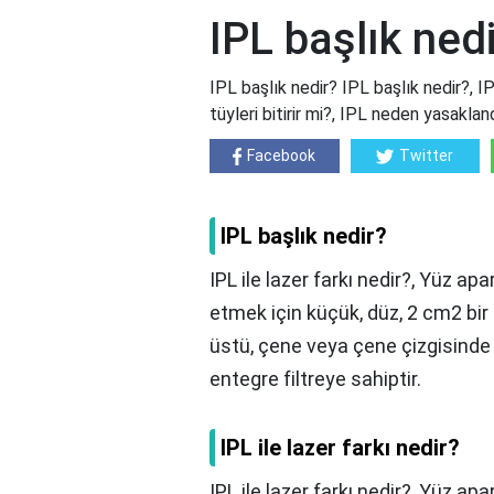
IPL başlık ned
IPL başlık nedir? IPL başlık nedir?, IPL
tüyleri bitirir mi?, IPL neden yasaklan
Facebook
Twitter
IPL başlık nedir?
IPL ile lazer farkı nedir?, Yüz apa
etmek için küçük, düz, 2 cm2 bir
üstü, çene veya çene çizgisinde k
entegre filtreye sahiptir.
IPL ile lazer farkı nedir?
IPL ile lazer farkı nedir?,
Yüz apar