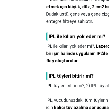
etmek için küçük, düz, 2 cm2 bi
Dudak üstü, çene veya çene çizgis
entegre filtreye sahiptir.
IPL ile kılları yok eder mi?
IPL ile kılları yok eder mi?,
Lazerd
bir ışın halinde uygulanır.
IPL'de
flaş oluşturulur
.
IPL tüyleri bitirir mi?
IPL tüyleri bitirir mi?,
2) IPL tüy a
IPL, vücudunuzdaki tüm tüylerin
için
kalıcı tüy azalma sonucuna 