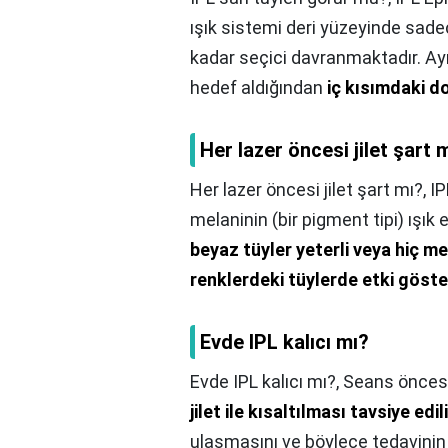
ışık sistemi deri yüzeyinde sade
kadar seçici davranmaktadır. Ayr
hedef aldığından
iç kısımdaki do
Her lazer öncesi jilet şart 
Her lazer öncesi jilet şart mı?,
IP
melaninin (bir pigment tipi) ışık e
beyaz tüyler yeterli veya hiç me
renklerdeki tüylerde etki göst
Evde IPL kalıcı mı?
Evde IPL kalıcı mı?,
Seans öncesi
jilet ile kısaltılması tavsiye edili
ulaşmasını ve böylece tedavinin 