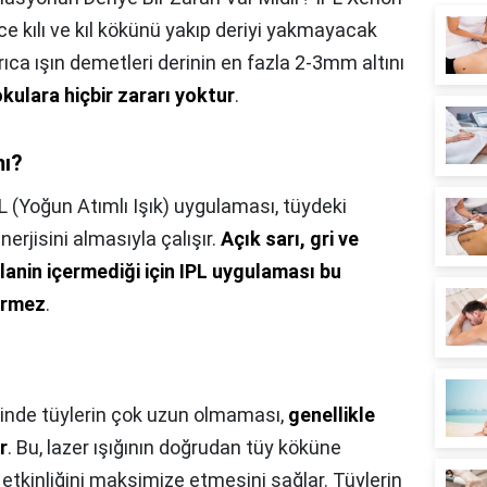
ce kılı ve kıl kökünü yakıp deriyi yakmayacak
ıca ışın demetleri derinin en fazla 2-3mm altını
kulara hiçbir zararı yoktur
.
mı?
L (Yoğun Atımlı Işık) uygulaması, tüydeki
nerjisini almasıyla çalışır.
Açık sarı, gri ve
lanin içermediği için IPL uygulaması bu
ermez
.
nde tüylerin çok uzun olmaması,
genellikle
r
. Bu, lazer ışığının doğrudan tüy köküne
etkinliğini maksimize etmesini sağlar. Tüylerin