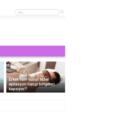
›
Cinsel bir şey görmek orucu bozar mı?
›
Erkek tüm vücut lazer
epilasyon hangi bölgeleri
Tüm vücut epilasyon e
kapsıyor?
Kaç seans?