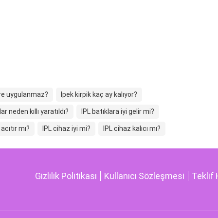
lere uygulanmaz?
Ipek kirpik kaç ay kalıyor?
ar neden kıllı yaratıldı?
IPL batıklara iyi gelir mi?
 acıtır mı?
IPL cihaz iyi mi?
IPL cihaz kalıcı mı?
Gizlilik Politikası
Kullanıcı Sözleşmesi
Teklif 