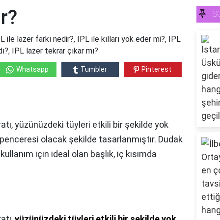
ir?
S
 ile lazer farkı nedir?, IPL ile kılları yok eder mi?, IPL
dı?, IPL lazer tekrar çıkar mı?
Whatsapp
Tumbler
Pinterest
ratı, yüzünüzdeki tüyleri etkili bir şekilde yok
 penceresi olacak şekilde tasarlanmıştır. Dudak
ullanım için ideal olan başlık, iç kısımda
atı,
yüzünüzdeki tüyleri etkili bir şekilde yok