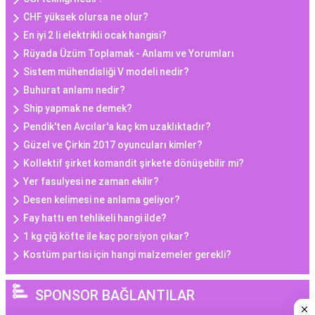
CHF yüksek olursa ne olur?
En iyi 2 li elektrikli ocak hangisi?
Rüyada Üzüm Toplamak - Anlamı ve Yorumları
Sistem mühendisliği V modeli nedir?
Buhurat anlamı nedir?
Ship yapmak ne demek?
Pendik'ten Avcılar'a kaç km uzaklıktadır?
Güzel ve Çirkin 2017 oyuncuları kimler?
Kollektif şirket komandit şirkete dönüşebilir mi?
Yer fasulyesi ne zaman ekilir?
Desen kelimesi ne anlama geliyor?
Fay hattı en tehlikeli hangi ilde?
1 kg çiğ köfte ile kaç porsiyon çıkar?
Kostüm partisi için hangi malzemeler gerekli?
SPONSOR BAĞLANTILAR