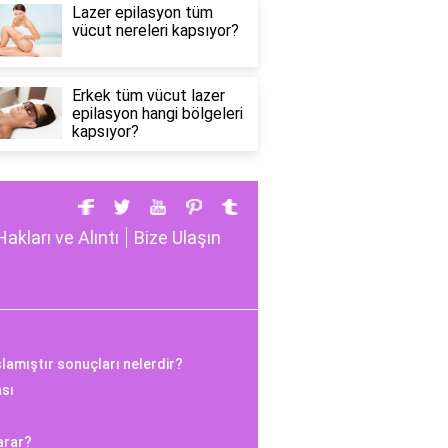
Lazer epilasyon tüm
vücut nereleri kapsıyor?
Erkek tüm vücut lazer
epilasyon hangi bölgeleri
kapsıyor?
Hakları ve Alıntı
Bize Ulaşın
şlamıştır sonuçları nelerdir?
ası
arar?