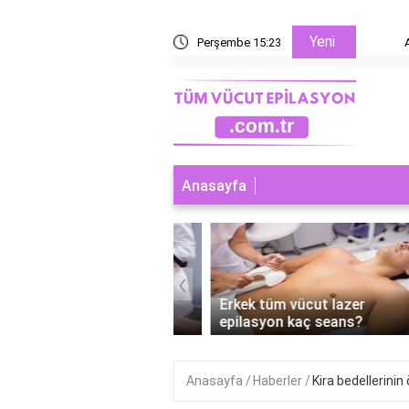
Yeni
esaplanır?
Perşembe 15:23
Ayın ev
Anasayfa
‹
 tüm vücut lazer
Erkek tüm vücut lazer
syon nereleri kapsar?
epilasyon kaç seans?
Anasayfa
Haberler
Kira bedellerini