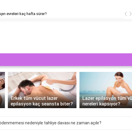
‹
releri kaç hafta sürer?
Erkek tüm vücut lazer
Lazer epilasyon tüm vücut
epilasyon kaç seansta biter?
nereleri kapsıyor?
n ödenmemesi nedeniyle tahliye davası ne zaman açılır?