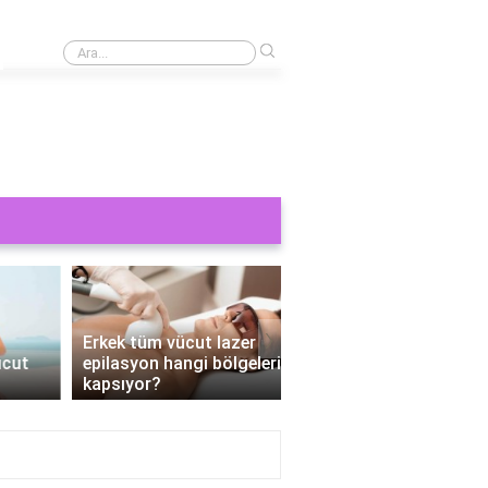
›
Cinsel bir şey görmek orucu bozar mı?
›
Erkek tüm vücut lazer
epilasyon hangi bölgeleri
Tüm vücut epilasyon e
kapsıyor?
Kaç seans?