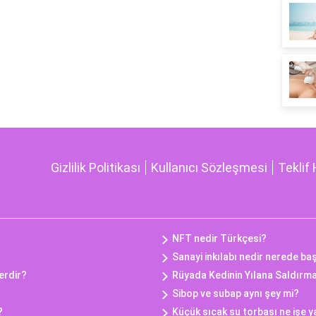
Gizlilik Politikası
Kullanıcı Sözleşmesi
Teklif 
NFT nedir Türkçesi?
Sanayi inkılabı nedir nerede ba
lerdir?
Rüyada Kedinin Yılana Saldırm
Sibop ve subap aynı şey mi?
?
Küçük sıcak su torbası ne işe y