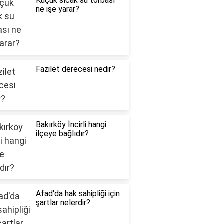
Küçük sıcak su torbası
ne işe yarar?
Fazilet derecesi nedir?
Bakırköy İncirli hangi
ilçeye bağlıdır?
Afad'da hak sahipliği için
şartlar nelerdir?