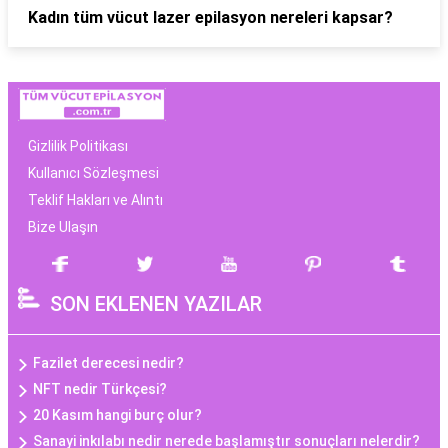
Kadın tüm vücut lazer epilasyon nereleri kapsar?
Gizlilik Politikası
Kullanıcı Sözleşmesi
Teklif Hakları ve Alıntı
Bize Ulaşın
SON EKLENEN YAZILAR
Fazilet derecesi nedir?
NFT nedir Türkçesi?
20 Kasım hangi burç olur?
Sanayi inkılabı nedir nerede başlamıştır sonuçları nelerdir?