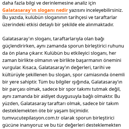
daha fazla bilgi ve derinlemesine analiz için
Galatasaray'ın sloganı nedir
yazısını inceleyebilirsiniz.
Bu yazıda, kulübün sloganının tarihçesi ve taraftarlar
üzerindeki etkisi detaylı bir şekilde ele alınmaktadır.
Galatasaray'ın sloganı, taraftarlarıyla olan bağı
güçlendirirken, aynı zamanda sporun birleştirici ruhunu
da ön plana çıkarır. Kulübün bu etkileyici sloganı, her
zaman birlikte olmanın ve birlikte başarmanın önemini
vurgular. Kısaca, Galatasaray’ın değerleri, tarihi ve
kültürüyle şekillenen bu slogan, spor camiasında önemli
bir yere sahiptir. Tüm bu bilgiler ışığında, Galatasaray’ın
bir parçası olmak, sadece bir spor takımı tutmak değil,
aynı zamanda bir aidiyet duygusuyla bağlı olmaktır. Bu
yüzden, Galatasaray taraftarı olmak, sadece bir takım
desteklemekten öte bir yaşam biçimidir.
tumvucutepilasyon.com.tr olarak sporun birleştirici
gücüne inanıyoruz ve bu tür değerleri desteklemekten