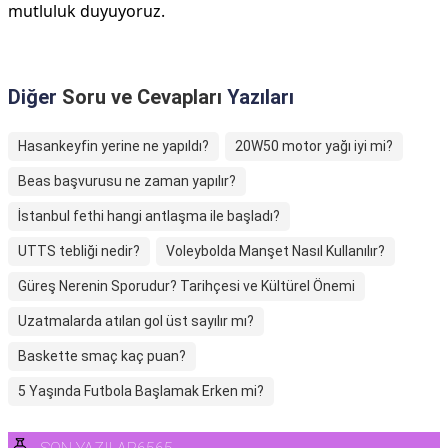
mutluluk duyuyoruz.
Diğer
Soru ve Cevapları
Yazıları
Hasankeyfin yerine ne yapıldı?
20W50 motor yağı iyi mi?
Beas başvurusu ne zaman yapılır?
İstanbul fethi hangi antlaşma ile başladı?
UTTS tebliği nedir?
Voleybolda Manşet Nasıl Kullanılır?
Güreş Nerenin Sporudur? Tarihçesi ve Kültürel Önemi
Uzatmalarda atılan gol üst sayılır mı?
Baskette smaç kaç puan?
5 Yaşında Futbola Başlamak Erken mi?