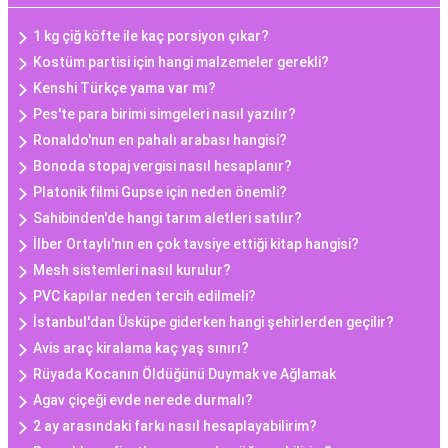
1 kg çiğ köfte ile kaç porsiyon çıkar?
Kostüm partisi için hangi malzemeler gerekli?
Kenshi Türkçe yama var mı?
Pes'te para birimi simgeleri nasıl yazılır?
Ronaldo'nun en pahalı arabası hangisi?
Bonoda stopaj vergisi nasıl hesaplanır?
Platonik filmi Gupse için neden önemli?
Sahibinden'de hangi tarım aletleri satılır?
İlber Ortaylı'nın en çok tavsiye ettiği kitap hangisi?
Mesh sistemleri nasıl kurulur?
PVC kapılar neden tercih edilmeli?
İstanbul'dan Üsküpe giderken hangi şehirlerden geçilir?
Avis araç kiralama kaç yaş sınırı?
Rüyada Kocanın Öldüğünü Duymak ve Ağlamak
Agav çiçeği evde nerede durmalı?
2 ay arasındaki farkı nasıl hesaplayabilirim?