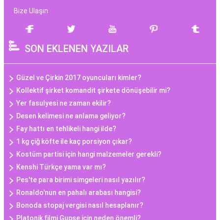
Bize Ulaşın
SON EKLENEN YAZILAR
Güzel ve Çirkin 2017 oyuncuları kimler?
Kollektif şirket komandit şirkete dönüşebilir mi?
Yer fasulyesi ne zaman ekilir?
Desen kelimesi ne anlama geliyor?
Fay hattı en tehlikeli hangi ilde?
1 kg çiğ köfte ile kaç porsiyon çıkar?
Kostüm partisi için hangi malzemeler gerekli?
Kenshi Türkçe yama var mı?
Pes'te para birimi simgeleri nasıl yazılır?
Ronaldo'nun en pahalı arabası hangisi?
Bonoda stopaj vergisi nasıl hesaplanır?
Platonik filmi Gupse için neden önemli?