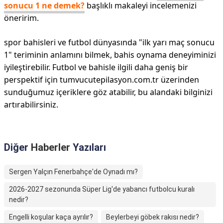
sonucu 1 ne demek?
başlıklı makaleyi incelemenizi
öneririm.
spor bahisleri ve futbol dünyasında "ilk yarı maç sonucu
1" teriminin anlamını bilmek, bahis oynama deneyiminizi
iyileştirebilir. Futbol ve bahisle ilgili daha geniş bir
perspektif için tumvucutepilasyon.com.tr üzerinden
sunduğumuz içeriklere göz atabilir, bu alandaki bilginizi
artırabilirsiniz.
Diğer
Haberler
Yazıları
Sergen Yalçın Fenerbahçe'de Oynadı mı?
2026-2027 sezonunda Süper Lig'de yabancı futbolcu kuralı
nedir?
Engelli koşular kaça ayrılır?
Beylerbeyi göbek rakısı nedir?