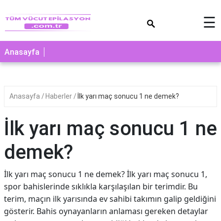
×
☰
Anasayfa
Anasayfa
Haberler
İlk yarı maç sonucu 1 ne demek?
İlk yarı maç sonucu 1 ne
demek?
İlk yarı maç sonucu 1 ne demek? İlk yarı maç sonucu 1,
spor bahislerinde sıklıkla karşılaşılan bir terimdir. Bu
terim, maçın ilk yarısında ev sahibi takımın galip geldiğini
gösterir. Bahis oynayanların anlaması gereken detaylar