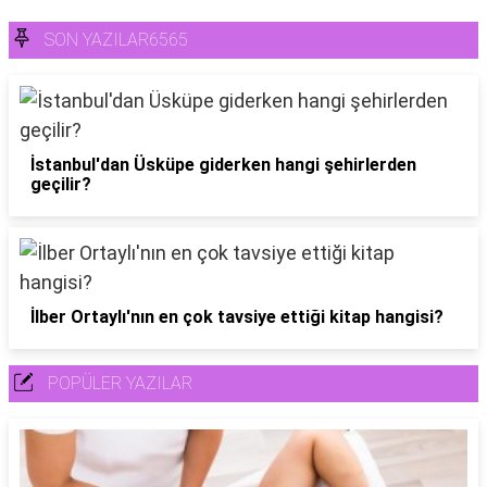
SON YAZILAR6565
İstanbul'dan Üsküpe giderken hangi şehirlerden
geçilir?
İlber Ortaylı'nın en çok tavsiye ettiği kitap hangisi?
POPÜLER YAZILAR