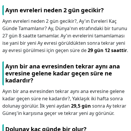
Ayın evreleri neden 2 gün gecikir?
Ayın evreleri neden 2 gün gecikir?,
Ay'ın Evreleri Kaç
Günde Tamamlanır? Ay, Dünya'nın etrafındaki bir turunu
27 gün 8 saatte tamamlar. Ay'ın evrelerini tamamlaması
ise yani bir yeni Ay evresi görüldükten sonra tekrar yeni
ay evresi görülmesi için geçen süre de
29 gün 12 saattir
.
Ayın bir ana evresinden tekrar aynı ana
evresine gelene kadar geçen süre ne
kadardır?
Ayın bir ana evresinden tekrar aynı ana evresine gelene
kadar geçen süre ne kadardır?,
Yaklaşık iki hafta sonra
dolunay görülür. İlk yeni aydan
29,5 gün
sonra Ay tekrar
Güneş'in karşısına geçer ve tekrar yeni ay görünür.
Dolunay kaç günde bir olur?