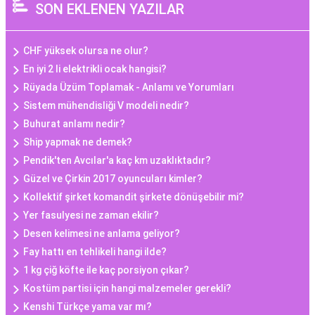
SON EKLENEN YAZILAR
CHF yüksek olursa ne olur?
En iyi 2 li elektrikli ocak hangisi?
Rüyada Üzüm Toplamak - Anlamı ve Yorumları
Sistem mühendisliği V modeli nedir?
Buhurat anlamı nedir?
Ship yapmak ne demek?
Pendik'ten Avcılar'a kaç km uzaklıktadır?
Güzel ve Çirkin 2017 oyuncuları kimler?
Kollektif şirket komandit şirkete dönüşebilir mi?
Yer fasulyesi ne zaman ekilir?
Desen kelimesi ne anlama geliyor?
Fay hattı en tehlikeli hangi ilde?
1 kg çiğ köfte ile kaç porsiyon çıkar?
Kostüm partisi için hangi malzemeler gerekli?
Kenshi Türkçe yama var mı?