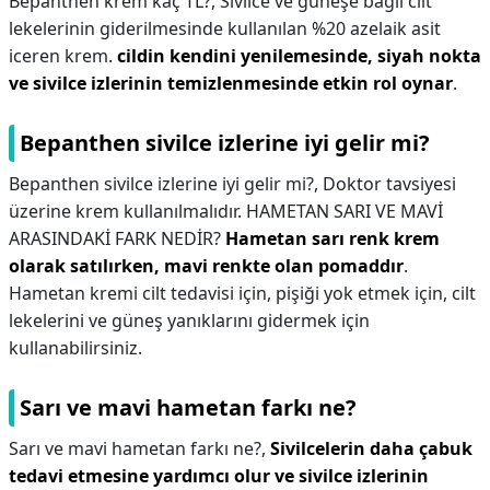
Bepanthen krem kaç TL?,
Sivilce ve güneşe bağlı cilt
lekelerinin giderilmesinde kullanılan %20 azelaik asit
iceren krem.
cildin kendini yenilemesinde, siyah nokta
ve sivilce izlerinin temizlenmesinde etkin rol oynar
.
Bepanthen sivilce izlerine iyi gelir mi?
Bepanthen sivilce izlerine iyi gelir mi?,
Doktor tavsiyesi
üzerine krem kullanılmalıdır. HAMETAN SARI VE MAVİ
ARASINDAKİ FARK NEDİR?
Hametan sarı renk krem
olarak satılırken, mavi renkte olan pomaddır
.
Hametan kremi cilt tedavisi için, pişiği yok etmek için, cilt
lekelerini ve güneş yanıklarını gidermek için
kullanabilirsiniz.
Sarı ve mavi hametan farkı ne?
Sarı ve mavi hametan farkı ne?,
Sivilcelerin daha çabuk
tedavi etmesine yardımcı olur ve sivilce izlerinin