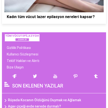
Kadın tüm vücut lazer epilasyon nereleri kapsar?
Gizlilik Politikası
Kullanıcı Sözleşmesi
Teklif Hakları ve Alıntı
Bize Ulaşın
SON EKLENEN YAZILAR
Rüyada Kocanın Öldüğünü Duymak ve Ağlamak
Agav çiçeği evde nerede durmalı?